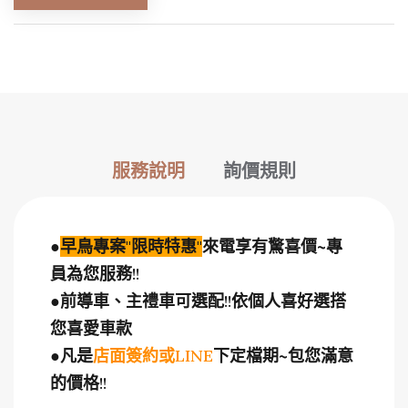
服務說明
詢價規則
●
早鳥專案
"
限時特惠
"
來電享有驚喜價~專
員為您服務
!!
●
前導車、主禮車可選配
!!
依個人喜好選搭
您喜愛車款
●
凡是
店面簽約或
LINE
下定檔期
~
包您滿意
的價格
!!