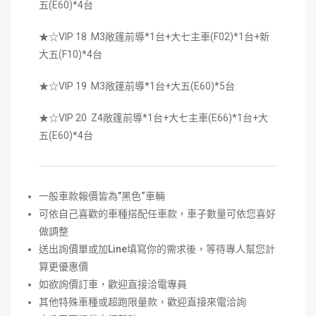
五(E60)*4台
★☆VIP 18 M3敞篷前導*1台+大七主車(F02)*1台+新
大五(F10)*4台
★☆VIP 19 M3敞篷前導*1台+大五(E60)*5台
★☆VIP 20 Z4敞篷前導*1台+大七主車(E66)*1台+大
五(E60)*4台
一般車款報價皆為
”
黑色
“
車輛
可依自己喜歡的車種搭配任車款，車子數量可依您喜好
做調整
送出詢價單或加
Line
填寫你的需求後，等待專人幫您計
算更優惠價
如欲詢價訂車，歡迎直接洽電專員
其他特殊車種或超跑限量款，歡迎直接來電洽詢