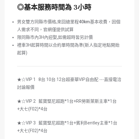
◎基本服務時間為 3小時
男女雙方同縣市價格,來回總里程
40km
基本收費，因個
人需求不同，官網僅提供試算
限同縣市內3H內迎娶
,
如需超時皆另計價
禮車3H起算時間以合約單時間為準(新人指定地點開始
起算)
★☆VIP 1 8台.10台.12台超豪華VIP自由配 ---直接電洽
討論報價
★☆VIP 2 藍寶堅尼超跑*1台+RR勞斯萊斯主車*1台
+大七(F02)*4台
★☆VIP 3 藍寶堅尼超跑*1台+賓利Bentley主車*1台
+大七(F02)*4台